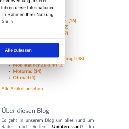
hrer Verwendung unserer
 führen diese Informationen
Artikel nach Themen
ie im Rahmen Ihrer Nutzung
Alle Ganzjahresreifentests
(16)
 Sie in
Alle Sommerreifentest
(32)
Alle Winterreifentests
(17)
e-Mobilität
(12)
Felgen
(26)
Alle zulassen
Ganzjahresreifen
(22)
Gut zu wissen - Häufig gefragt
(48)
Mobilität der Zukunft
(3)
Motorrad
(14)
Offroad
(4)
Alle Artikel ansehen
Über diesen Blog
Es geht in unserem Blog um alles rund um
Räder und Reifen.
Uninteressant?
Im