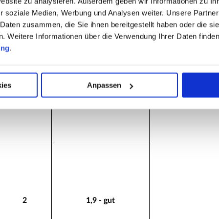
Website zu analysieren. Außerdem geben wir Informationen zu I
r soziale Medien, Werbung und Analysen weiter. Unsere Partner
 Daten zusammen, die Sie ihnen bereitgestellt haben oder die s
 Weitere Informationen über die Verwendung Ihrer Daten finden
ung
.
ies
Anpassen
2+
1,6 - gut
2
1,9 - gut