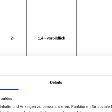
2+
1,4 - vorbildlich
Details
2
1,6 - gut
Cookies
nhalte und Anzeigen zu personalisieren, Funktionen für soziale