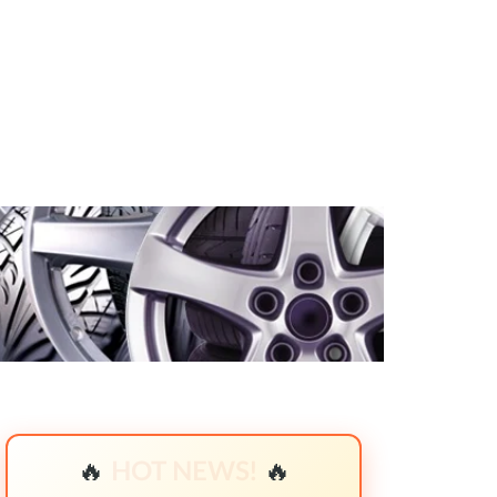
🔥
HOT NEWS!
🔥