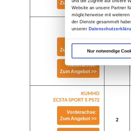
und die Zugriffe auf unsere 
Zum Angebot >>
Website an unsere Partner fü
möglicherweise mit weiteren
der Dienste gesammelt haben.
VREDESTEIN
unserer
Datenschutzerklär
ULTRAC PRO
Vorderachse:
Zum Angebot >>
Nur notwendige Cook
2
Hinterachse:
Zum Angebot >>
KUMHO
ECSTA SPORT S PS72
Vorderachse:
Zum Angebot >>
2