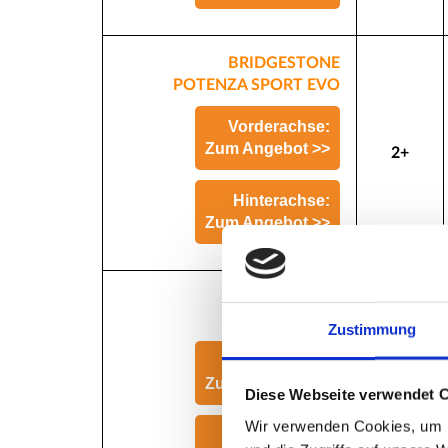
BRIDGESTONE
POTENZA SPORT EVO
Vorderachse:
Zum Angebot >>
2+
Hinterachse:
Zum Angebot >>
PIRELLI
P ZERO PZ5
Zustimmung
Vorderachse:
Zum Angebot >>
2+
Diese Webseite verwendet 
Wir verwenden Cookies, um I
Hinterachse: