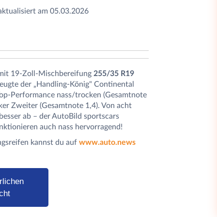
 aktualisiert am 05.03.2026
mit 19-Zoll-Mischbereifung
255/35 R19
gte der „Handling-König" Continental
Top-Performance nass/trocken (Gesamtnote
rker Zweiter (Gesamtnote 1,4). Von acht
besser ab – der AutoBild sportscars
unktionieren auch nass hervorragend!
ungsreifen kannst du auf
www.auto.news
rlichen
cht