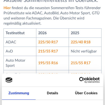
Aktuelle Sommerreifentests im Überblick:
Hier
findest du die neuesten Sommerreifen-Tests führender
Prüfinstitute wie ADAC, AutoBild, Auto Motor Sport, GTÜ
und weiteren Fachmagazinen. Die Übersicht wird
regelmäßig aktualisiert.
Testinstitut
2026
2025
ADAC
225/50 R17
225/40 R18
AvD
215/55 R17
Nicht verfügbar
Auto Motor
195/55 R16
215/55 R17
Sport
Auto Zeitung
235/45 R18
225/45 R18
AutoBild
245/45 R19
225/44 R19
Zustimmung
Details
Über Cookies
AutoBild Allrad
255/45 R19
255/55 R18
AutoBild
245/35 R19
245/35 R19