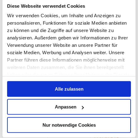
sportscars
275/35 R19
Diese Webseite verwendet Cookies
sportauto
205/45 R17
Nicht verfügbar
Wir verwenden Cookies, um Inhalte und Anzeigen zu
personalisieren, Funktionen für soziale Medien anbieten
GTÜ | ARBÖ |
zu können und die Zugriffe auf unsere Website zu
225/40 R18
235/55 R17
ACE
analysieren. Außerdem geben wir Informationen zu Ihrer
Verwendung unserer Website an unsere Partner für
soziale Medien, Werbung und Analysen weiter. Unsere
Aktuelle Ganzjahresreifentests im
Partner führen diese Informationen möglicherweise mit
Überblick:
weiteren Daten zusammen, die Sie ihnen bereitgestellt
Hier
findest du die neuesten Ganzjahresreifen-Tests
haben oder die sie im Rahmen Ihrer Nutzung der Dienste
führender Prüfinstitute wie ADAC, AutoBild, Auto Motor
gesammelt haben. Weitere Informationen über die
Sport, GTÜ und weiteren Fachmagazinen. Die Übersicht
Alle zulassen
Verwendung Ihrer Daten finden Sie in
wird regelmäßig aktualisiert.
unserer
Datenschutzerklärung
.
Anpassen
Testinstitut
2026
2025
ADAC
185/65 R15
225/45 R17
Nur notwendige Cookies
225/40 R18
AutoBild
215/55 R18
215/50 R18