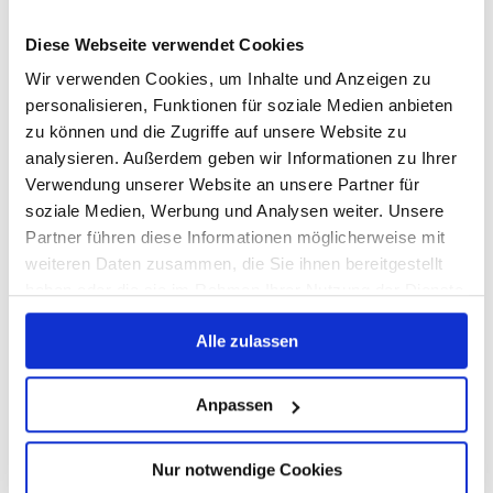
Michelin hat für den Sommerreifen
Primacy 5 Energy
in der
Dimension
205/60 R16 92H
eine freiwillige, vorsorgliche
Diese Webseite verwendet Cookies
Marktaktion gestartet. Betroffen sind 253 Reifen aus den
Wir verwenden Cookies, um Inhalte und Anzeigen zu
Januarwochen 2026 (DOT-Wochen 3 und 4), verkauft in
personalisieren, Funktionen für soziale Medien anbieten
acht EU-Ländern einschließlich Deutschland. Der Grund:
zu können und die Zugriffe auf unsere Website zu
Einzelne dieser Reifen könnten mit der Zeit langsam
analysieren. Außerdem geben wir Informationen zu Ihrer
Luftdruck verlieren.
Verwendung unserer Website an unsere Partner für
soziale Medien, Werbung und Analysen weiter. Unsere
Zum
Partner führen diese Informationen möglicherweise mit
ausführlichen
weiteren Daten zusammen, die Sie ihnen bereitgestellt
Rückruf-
haben oder die sie im Rahmen Ihrer Nutzung der Dienste
Bericht
gesammelt haben. Weitere Informationen über die
Alle zulassen
Verwendung Ihrer Daten finden Sie in
unserer
Datenschutzerklärung
.
Weiterlesen
Anpassen
Nur notwendige Cookies