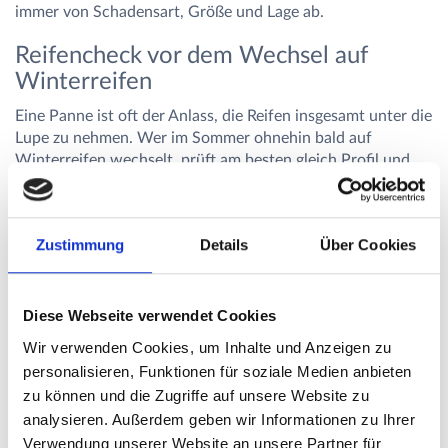
immer von Schadensart, Größe und Lage ab.
Reifencheck vor dem Wechsel auf
Winterreifen
Eine Panne ist oft der Anlass, die Reifen insgesamt unter die
Lupe zu nehmen. Wer im Sommer ohnehin bald auf
Winterreifen wechselt, prüft am besten gleich Profil und
Alter beider Reifensätze. Reichen Restprofil und Zustand
nicht mehr, ist der Saisonwechsel der passende Moment
für neue Reifen – montiert in einer der über 6.000
Zustimmung
Details
Über Cookies
Partnerwerkstätten in deiner Nähe.
Winterreifen in deiner Nähe kaufen
Diese Webseite verwendet Cookies
Häufig gestellte Fragen zur
Wir verwenden Cookies, um Inhalte und Anzeigen zu
Reifenreparatur
personalisieren, Funktionen für soziale Medien anbieten
zu können und die Zugriffe auf unsere Website zu
analysieren. Außerdem geben wir Informationen zu Ihrer
Was kostet eine Reifenreparatur?
Verwendung unserer Website an unsere Partner für