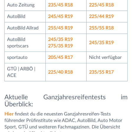
Auto Zeitung
235/45 R18
225/45 R18
AutoBild
245/45 R19
225/44 R19
AutoBild Allrad
255/45 R19
255/55 R18
AutoBild
245/35 R19
245/35 R19
sportscars
275/35 R19
sportauto
205/45 R17
Nicht verfügbar
GTÜ | ARBÖ |
225/40 R18
235/55 R17
ACE
Aktuelle Ganzjahresreifentests im
Überblick:
Hier
findest du die neuesten Ganzjahresreifen-Tests
führender Prüfinstitute wie ADAC, AutoBild, Auto Motor
Sport, GTÜ und weiteren Fachmagazinen. Die Übersicht