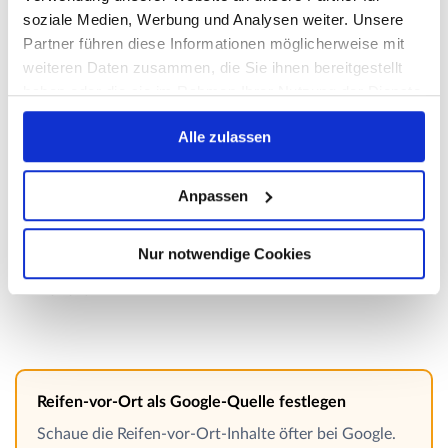
soziale Medien, Werbung und Analysen weiter. Unsere
Kann man einen Reifen an der Seitenfläche
Partner führen diese Informationen möglicherweise mit
reparieren?
weiteren Daten zusammen, die Sie ihnen bereitgestellt
haben oder die sie im Rahmen Ihrer Nutzung der Dienste
Darf man Hochgeschwindigkeitsreifen mit V-,
gesammelt haben. Weitere Informationen über die
W- oder Y-Index flicken?
Alle zulassen
Verwendung Ihrer Daten finden Sie in
unserer
Datenschutzerklärung
.
Ist ein Reifenreparaturset TÜV-zugelassen und
Anpassen
dauerhaft nutzbar?
Nur notwendige Cookies
Wann lohnt sich Flicken und wann ein neuer
Reifen?
Reifen-vor-Ort als Google-Quelle festlegen
Schaue die Reifen-vor-Ort-Inhalte öfter bei Google.