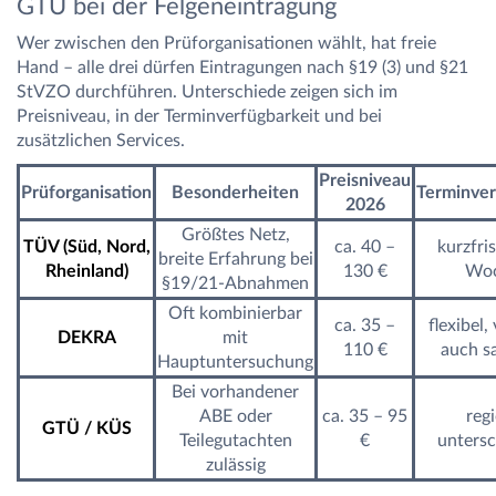
GTÜ bei der Felgeneintragung
Wer zwischen den Prüforganisationen wählt, hat freie
Hand – alle drei dürfen Eintragungen nach §19 (3) und §21
StVZO durchführen. Unterschiede zeigen sich im
Preisniveau, in der Terminverfügbarkeit und bei
zusätzlichen Services.
Preisniveau
Prüforganisation
Besonderheiten
Terminver
2026
Größtes Netz,
TÜV (Süd, Nord,
ca. 40 –
kurzfris
breite Erfahrung bei
Rheinland)
130 €
Wo
§19/21-Abnahmen
Oft kombinierbar
ca. 35 –
flexibel,
DEKRA
mit
110 €
auch s
Hauptuntersuchung
Bei vorhandener
ABE oder
ca. 35 – 95
reg
GTÜ / KÜS
Teilegutachten
€
untersc
zulässig