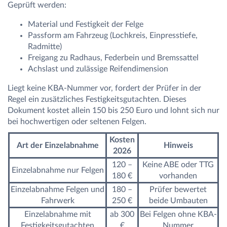
Geprüft werden:
Material und Festigkeit der Felge
Passform am Fahrzeug (Lochkreis, Einpresstiefe,
Radmitte)
Freigang zu Radhaus, Federbein und Bremssattel
Achslast und zulässige Reifendimension
Liegt keine KBA-Nummer vor, fordert der Prüfer in der
Regel ein zusätzliches Festigkeitsgutachten. Dieses
Dokument kostet allein 150 bis 250 Euro und lohnt sich nur
bei hochwertigen oder seltenen Felgen.
Kosten
Art der Einzelabnahme
Hinweis
2026
120 –
Keine ABE oder TTG
Einzelabnahme nur Felgen
180 €
vorhanden
Einzelabnahme Felgen und
180 –
Prüfer bewertet
Fahrwerk
250 €
beide Umbauten
Einzelabnahme mit
ab 300
Bei Felgen ohne KBA-
Festigkeitsgutachten
€
Nummer