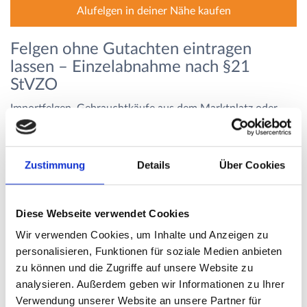
Alufelgen in deiner Nähe kaufen
Felgen ohne Gutachten eintragen
lassen – Einzelabnahme nach §21
StVZO
Importfelgen, Gebrauchtkäufe aus dem Marktplatz oder
Sonderanfertigungen kommen oft ohne
Genehmigungspapier ins Haus. Damit du sie trotzdem legal
fahren kannst, bleibt nur die Einzelabnahme – sie ist die
Zustimmung
Details
Über Cookies
aufwändigste Form der Prüfung und nicht in jedem Fall
erfolgreich.
Die folgenden Abschnitte zeigen, wie du die KBA-Nummer
Diese Webseite verwendet Cookies
findest, was eine Einzelabnahme abdeckt und welche
Wir verwenden Cookies, um Inhalte und Anzeigen zu
Strafen drohen, wenn du es ohne Eintragung versuchst.
personalisieren, Funktionen für soziale Medien anbieten
KBA-Nummer der Felge finden und
zu können und die Zugriffe auf unsere Website zu
Gutachten nachfordern
analysieren. Außerdem geben wir Informationen zu Ihrer
Verwendung unserer Website an unsere Partner für
Die KBA-Nummer ist der Schlüssel zur Genehmigung. Sie