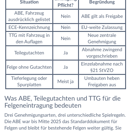
Situation
Begründung
Pflicht?
ABE, Fahrzeug
Nein
ABE gilt als Freigabe
ausdrücklich gelistet
ECE-Kennzeichnung
Nein
EU-weite Zulassung
TTG mit Fahrzeug in
Neue zentrale
Nein
den Auflagen
Genehmigung
Abnahme zwingend
Teilegutachten
Ja
vorgeschrieben
Einzelabnahme nach
Felge ohne Gutachten
Ja
§21 StVZO
Tieferlegung oder
Umbauten heben
Meist ja
Spurplatten
Freigaben aus
Was ABE, Teilegutachten und TTG für die
Felgeneintragung bedeuten
Drei Genehmigungsarten, drei unterschiedliche Spielregeln.
Die ABE war bis Mitte 2025 das Standarddokument für
Felgen und bleibt für bestehende Felgen weiter gültig. Sie