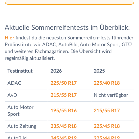
Aktuelle Sommerreifentests im Überblick:
Hier
findest du die neuesten Sommerreifen-Tests führender
Prüfinstitute wie ADAC, AutoBild, Auto Motor Sport, GTÜ
und weiteren Fachmagazinen. Die Übersicht wird
regelmäßig aktualisiert.
Testinstitut
2026
2025
ADAC
225/50 R17
225/40 R18
AvD
215/55 R17
Nicht verfügbar
Auto Motor
195/55 R16
215/55 R17
Sport
Auto Zeitung
235/45 R18
225/45 R18
AutoBild
245/45 R19
225/44 R19