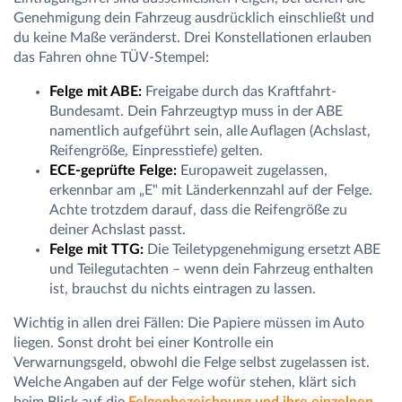
Genehmigung dein Fahrzeug ausdrücklich einschließt und
du keine Maße veränderst. Drei Konstellationen erlauben
das Fahren ohne TÜV-Stempel:
Felge mit ABE:
Freigabe durch das Kraftfahrt-
Bundesamt. Dein Fahrzeugtyp muss in der ABE
namentlich aufgeführt sein, alle Auflagen (Achslast,
Reifengröße, Einpresstiefe) gelten.
ECE-geprüfte Felge:
Europaweit zugelassen,
erkennbar am „E" mit Länderkennzahl auf der Felge.
Achte trotzdem darauf, dass die Reifengröße zu
deiner Achslast passt.
Felge mit TTG:
Die Teiletypgenehmigung ersetzt ABE
und Teilegutachten – wenn dein Fahrzeug enthalten
ist, brauchst du nichts eintragen zu lassen.
Wichtig in allen drei Fällen: Die Papiere müssen im Auto
liegen. Sonst droht bei einer Kontrolle ein
Verwarnungsgeld, obwohl die Felge selbst zugelassen ist.
Welche Angaben auf der Felge wofür stehen, klärt sich
beim Blick auf die
Felgenbezeichnung und ihre einzelnen