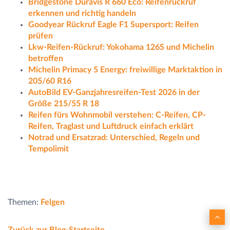
Bridgestone Duravis R 660 Eco: Reifenrückruf
erkennen und richtig handeln
Goodyear Rückruf Eagle F1 Supersport: Reifen
prüfen
Lkw-Reifen-Rückruf: Yokohama 126S und Michelin
betroffen
Michelin Primacy 5 Energy: freiwillige Marktaktion in
205/60 R16
AutoBild EV-Ganzjahresreifen-Test 2026 in der
Größe 215/55 R 18
Reifen fürs Wohnmobil verstehen: C-Reifen, CP-
Reifen, Traglast und Luftdruck einfach erklärt
Notrad und Ersatzrad: Unterschied, Regeln und
Tempolimit
Themen:
Felgen
Zurück zur Blog-Startseite