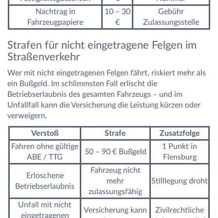
Nachtrag in
10 – 30
Gebühr
Fahrzeugpapiere
€
Zulassungsstelle
Strafen für nicht eingetragene Felgen im
Straßenverkehr
Wer mit nicht eingetragenen Felgen fährt, riskiert mehr als
ein Bußgeld. Im schlimmsten Fall erlischt die
Betriebserlaubnis des gesamten Fahrzeugs – und im
Unfallfall kann die Versicherung die Leistung kürzen oder
verweigern.
Verstoß
Strafe
Zusatzfolge
Fahren ohne gültige
1 Punkt in
50 – 90 € Bußgeld
ABE / TTG
Flensburg
Fahrzeug nicht
Erloschene
mehr
Stilllegung droht
Betriebserlaubnis
zulassungsfähig
Unfall mit nicht
Versicherung kann
Zivilrechtliche
eingetragenen