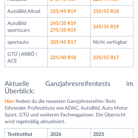
AutoBild Allrad
255/45 R19
255/55 R18
AutoBild
245/35 R19
245/35 R19
sportscars
275/35 R19
sportauto
205/45 R17
Nicht verfügbar
GTÜ | ARBÖ |
225/40 R18
235/55 R17
ACE
Aktuelle Ganzjahresreifentests im
Überblick:
Hier
findest du die neuesten Ganzjahresreifen-Tests
führender Prüfinstitute wie ADAC, AutoBild, Auto Motor
Sport, GTÜ und weiteren Fachmagazinen. Die Übersicht
wird regelmäßig aktualisiert.
Testinstitut
2026
2025