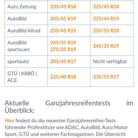
Auto Zeitung
235/45 R18
225/45 R18
AutoBild
245/45 R19
225/44 R19
AutoBild Allrad
255/45 R19
255/55 R18
AutoBild
245/35 R19
245/35 R19
sportscars
275/35 R19
sportauto
205/45 R17
Nicht verfügbar
GTÜ | ARBÖ |
225/40 R18
235/55 R17
ACE
Aktuelle Ganzjahresreifentests im
Überblick:
Hier
findest du die neuesten Ganzjahresreifen-Tests
führender Prüfinstitute wie ADAC, AutoBild, Auto Motor
Sport, GTÜ und weiteren Fachmagazinen. Die Übersicht