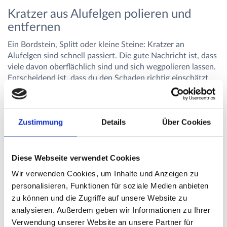
Kratzer aus Alufelgen polieren und
entfernen
Ein Bordstein, Splitt oder kleine Steine: Kratzer an
Alufelgen sind schnell passiert. Die gute Nachricht ist, dass
viele davon oberflächlich sind und sich wegpolieren lassen.
Entscheidend ist, dass du den Schaden richtig einschätzt,
denn tiefe Kerben können die Felge schwächen.
Kleine Kratzer an Alufelgen selbst
Zustimmung
Details
Über Cookies
beseitigen
Leichte Kratzer und matte Stellen polierst du in den meisten
Fällen problemlos selbst. Du gehst vor wie bei einer
Diese Webseite verwendet Cookies
normalen Politur, konzentrierst dich aber auf die
Wir verwenden Cookies, um Inhalte und Anzeigen zu
beschädigte Stelle und blendest die Übergänge sauber aus.
personalisieren, Funktionen für soziale Medien anbieten
Oberfläche gründlich reinigen und trocknen
zu können und die Zugriffe auf unsere Website zu
Kratzer mit feinem Schleifpapier leicht anrauen
analysieren. Außerdem geben wir Informationen zu Ihrer
Polierpaste auftragen und mit Tuch oder Maschine
Verwendung unserer Website an unsere Partner für
einarbeiten