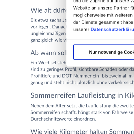
und die Zugriffe auf unsere 
Website an unsere Partner fü
Wie alt dürfen Sommerreifen sein, 
möglicherweise mit weiteren
Bis etwa sechs Jahre gelten Sommerreifen als un
der Dienste gesammelt haben.
vorliegen. Danach gehört ein regelmäßiger Blick 
unserer
Datenschutzerklär
ungleichmäßigen Abrieb zur Pflicht. Ab zehn Jah
ganz gleich wie viel Profil noch übrig ist.
Nur notwendige Cook
Ab wann sollte man Sommerreifen 
Ein Wechsel steht an, sobald Fahrsicherheit und
sind zu geringes Profil, sichtbare Schäden oder d
Profiltiefe und DOT-Nummer ein- bis zweimal im 
genug und steht nicht plötzlich ohne verkehrssich
Sommerreifen Laufleistung in Ki
Neben dem Alter setzt die Laufleistung die zweite
Sommerreifen schafft, hängt stark von Fahrweise 
Durchschnittswerte einordnen.
Wie viele Kilometer halten Sommer