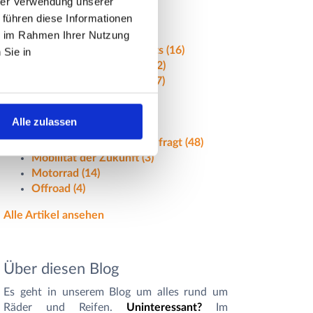
hrer Verwendung unserer
 führen diese Informationen
Artikel nach Themen
ie im Rahmen Ihrer Nutzung
Alle Ganzjahresreifentests
(16)
 Sie in
Alle Sommerreifentest
(32)
Alle Winterreifentests
(17)
e-Mobilität
(12)
Felgen
(26)
Alle zulassen
Ganzjahresreifen
(22)
Gut zu wissen - Häufig gefragt
(48)
Mobilität der Zukunft
(3)
Motorrad
(14)
Offroad
(4)
Alle Artikel ansehen
Über diesen Blog
Es geht in unserem Blog um alles rund um
Räder und Reifen.
Uninteressant?
Im