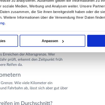
Website zu analysieren. Außerdem geben wir Informationen zu I
r soziale Medien, Werbung und Analysen weiter. Unsere Partner
um noch sicher zu sein?
 Daten zusammen, die Sie ihnen bereitgestellt haben oder die s
bedenklich, sofern keine sichtbaren Schäden
 Weitere Informationen über die Verwendung Ihrer Daten finden
auf Risse, Verhärtungen und
ung
.
ren empfehlen Fachleute den Austausch,
ies
Anpassen
wechseln?
 Fahrverhalten nicht mehr stimmen. Auslöser
as Erreichen der Altersgrenze. Wer
Jahr prüft, erkennt den Zeitpunkt früh
ere Reifen da.
lometern
 Grenze. Wie viele Kilometer ein
und Fahrbahn ab, lässt sich aber gut über
reifen im Durchschnitt?