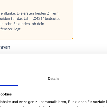
enflanke. Die ersten beiden Ziffern
beiden für das Jahr. „0421" bedeutet
 in zehn Sekunden, ob dein
nster liegt.
hren
. Deshalb lohnt der Blick auf die
rleistung, denn beide Grenzen wirken
ifen fahren?
Details
rreifen zwischen sechs und zehn Jahren.
s Profil oft schon vorher, während
Cookies
hl noch reichlich Profil da ist. Wie sich
 auswirken, zeigt sich besonders beim
nhalte und Anzeigen zu personalisieren, Funktionen für soziale