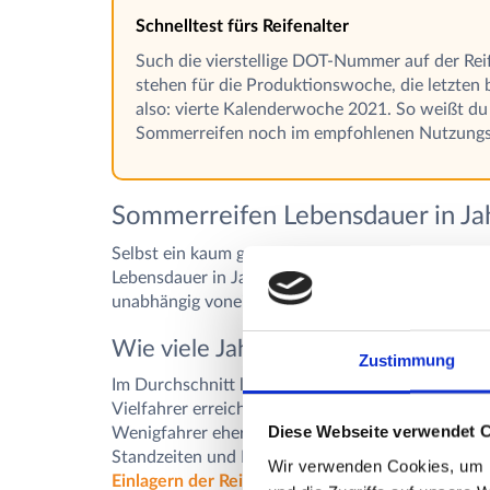
Schnelltest fürs Reifenalter
Such die vierstellige DOT-Nummer auf der Reif
stehen für die Produktionswoche, die letzten 
also: vierte Kalenderwoche 2021. So weißt du
Sommerreifen noch im empfohlenen Nutzungsfe
Sommerreifen Lebensdauer in Ja
Selbst ein kaum gefahrener Reifen altert im Stand
Lebensdauer in Jahren getrennt von der Kilomete
unabhängig voneinander.
Wie viele Jahre kann man Sommerre
Zustimmung
Im Durchschnitt liegt die Lebensdauer von Somme
Vielfahrer erreichen die Verschleißgrenze über da
Diese Webseite verwendet 
Wenigfahrer eher an die Altersgrenze stoßen, obwo
Standzeiten und Lagerbedingungen auf das Gummi
Wir verwenden Cookies, um I
Einlagern der Reifen zu Hause
.