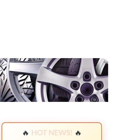
🔥
HOT NEWS!
🔥